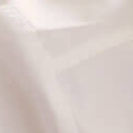
514 876-0116
OpenTable